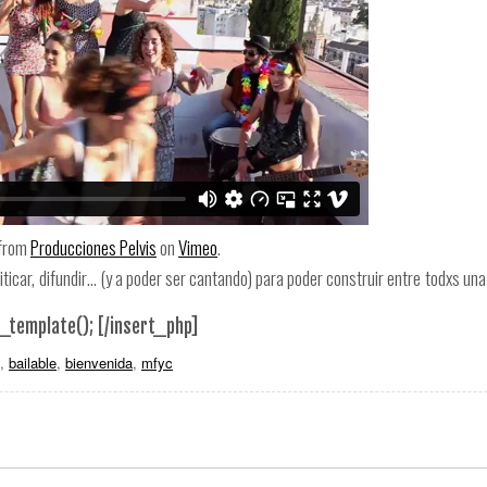
from
Producciones Pelvis
on
Vimeo
.
riticar, difundir… (y a poder ser cantando) para poder construir entre todxs un
template(); [/insert_php]
,
bailable
,
bienvenida
,
mfyc