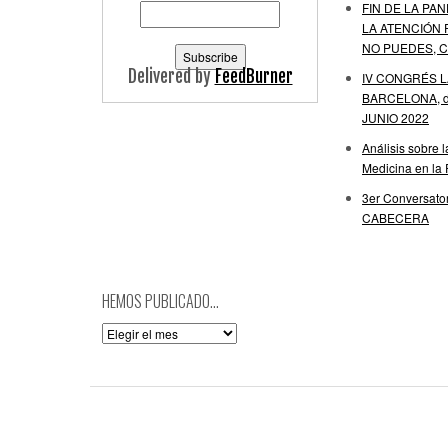
FIN DE LA PAN
LA ATENCIÓN 
NO PUEDES, C
Delivered by
FeedBurner
IV CONGRÉS 
BARCELONA, de
JUNIO 2022
Análisis sobre 
Medicina en la
3er Conversator
CABECERA
HEMOS PUBLICADO…
Hemos
publicado…