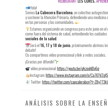
REDIBUIXANT
LES CURES.
APRENEM
Hola!
Somos
La Cabecera Barcelona
, un colectivo autogesti
y sostener la Atención Primaria, defendiendo una medicina cr
en las personas y las comunidades.
Estamos organizando un congreso para este junio en el 
como fuera del sistema de salud, entendiendo los cuidados 
sociales de la salud
.
Será el
16, 17 y 18 de junio
, próximamente abrimos ins
debatir!
Os compartimos vídeo promocional y link a redes sociales.
¡Gracias por difundir!
vídeo promocional:
https://youtu.be/gkzovhlDv6g
Instagram:
https://www.instagram.com/p/Ca761VZglS
Twitter:
https://twitter.com/capcalerabcn?t=ZBy77
ANÁLISIS SOBRE LA ENSEÑ