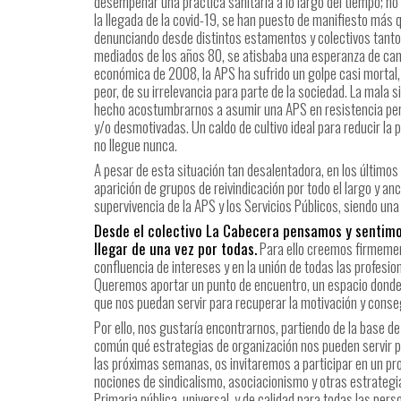
desempeñar una práctica sanitaria a lo largo del tiempo; no s
la llegada de la covid-19, se han puesto de manifiesto más
denunciando desde distintos estamentos y colectivos tanto s
mediados de los años 80, se atisbaba una esperanza de cambi
económica de 2008, la APS ha sufrido un golpe casi mortal
peor, de su irrelevancia para parte de la sociedad. La mala
hecho acostumbrarnos a asumir una APS en resistencia pe
y/o desmotivadas. Un caldo de cultivo ideal para reducir la 
no llegue nunca.
A pesar de esta situación tan desalentadora, en los últimos
aparición de grupos de reivindicación por todo el largo y anch
supervivencia de la APS y los Servicios Públicos, siendo un
Desde el colectivo La Cabecera pensamos y sentimos
llegar de una vez por todas.
Para ello creemos firmement
confluencia de intereses y en la unión de todas las profesio
Queremos aportar un punto de encuentro, un espacio donde 
que nos puedan servir para recuperar la motivación y cons
Por ello, nos gustaría encontrarnos, partiendo de la base d
común qué estrategias de organización nos pueden servir p
las próximas semanas, os invitaremos a participar en un p
nociones de sindicalismo, asociacionismo y otras estrategi
Primaria pública, universal, y de calidad para todas las pers