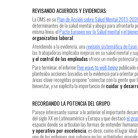
REVISANDO ACUERDOS Y EVIDENCIAS:
La OMS en su
Plan de Acción sobre Salud Mental 2013-202
determinantes de la salud mental y aboga para afrontarlo p
misma línea, el
Pacto Europeo por la Salud mental y el biene
organizativa laboral
.
Atendiendo a la evidencia, una
revisión sistemática de Egan 
las trabajadoras implicaba mejoras en su salud mental y su
y el control de las empleadas
ofrece un medio potencial pa
Para terminar, el informe
Five ways to well-being
publicado 
planteaba acciones basadas en la evidencia para orientar pol
áreas clave recogidas propone “conectar con la gente que t
bienestar, y se explicita la importancia de
cuidar y desarro
RECORDANDO LA POTENCIA DEL GRUPO:
Parece interesante sumar a lo anterior el importante desar
del siglo XX en Latinoamérica y Europa y que destacó
el gru
espacio donde se articulan las formas de entender humanas
y operativo por excelencia
, es decir, como el lugar ide
uno de los enfoques que subyace en las actividades grupales