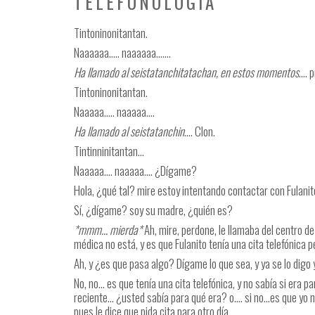
TELEFONOLOGÍA
Tintoninonitantan.
Naaaaaa….. naaaaaa…….
Ha llamado al seistatanchitatachan, en estos momentos
…. p
Tintoninonitantan.
Naaaaa….. naaaaa….
Ha llamado al seistatanchin
…. Clon.
Tintinninitantan…
Naaaaa…. naaaaa…. ¿Dígame?
Hola, ¿qué tal? mire estoy intentando contactar con Fulani
Sí, ¿dígame? soy su madre, ¿quién es?
*mmm… mierda*
Ah, mire, perdone, le llamaba del centro de
médica no está, y es que Fulanito tenía una cita telefónica 
Ah, y ¿es que pasa algo? Dígame lo que sea, y ya se lo digo
No, no… es que tenía una cita telefónica, y no sabía si era p
reciente… ¿usted sabía para qué era? o…. si no…es que yo no
pues le dice que pida cita para otro día…