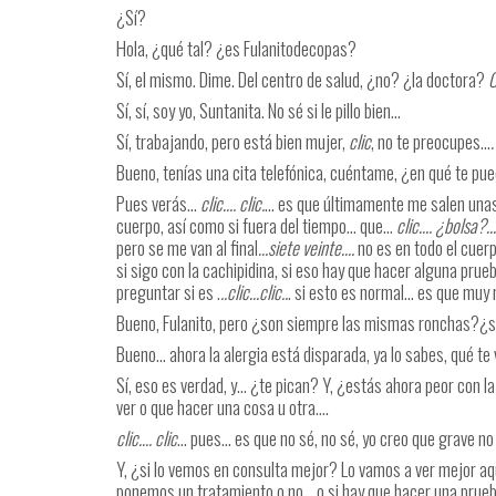
¿Sí?
Hola, ¿qué tal? ¿es Fulanitodecopas?
Sí, el mismo. Dime. Del centro de salud, ¿no? ¿la doctora?
C
Sí, sí, soy yo, Suntanita. No sé si le pillo bien…
Sí, trabajando, pero está bien mujer,
clic
, no te preocupes…
.
Bueno, tenías una cita telefónica, cuéntame, ¿en qué te p
Pues verás…
clic…. clic.
… es que últimamente me salen unas
cuerpo, así como si fuera del tiempo… que…
clic…. ¿bolsa?…
pero se me van al final
…siete veinte….
no es en todo el cuer
si sigo con la cachipidina, si eso hay que hacer alguna prue
preguntar si es .
..clic…clic..
. si esto es normal… es que muy 
Bueno, Fulanito, pero ¿son siempre las mismas ronchas?¿s
Bueno… ahora la alergia está disparada, ya lo sabes, qué te
Sí, eso es verdad, y… ¿te pican? Y, ¿estás ahora peor con
ver o que hacer una cosa u otra….
clic…. clic
… pues… es que no sé, no sé, yo creo que grave no
Y, ¿si lo vemos en consulta mejor? Lo vamos a ver mejor aq
ponemos un tratamiento o no… o si hay que hacer una prueb