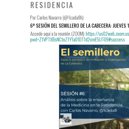
RESIDENCIA
Por Carlos Navarro (@1cada8h)
6º SESIÓN DEL SEMILLERO DE LA CABECERA: JUEVES 1 
Accede aquí a la reunión (ZOOM):
https://us02web.zoom.
pwd=Z1VPTXBsNCtoZ1Y1a01DT1d2cmE5UT09#success