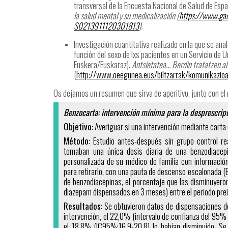
transversal de la Encuesta Nacional de Salud de Esp
la salud mental y su medicalización (
https://www.gac
S0213911120301813
).
Investigación cuantitativa realizado en la que se anal
función del sexo de lxs pacientes en un Servicio de 
Euskera/Euskaraz).
Antsietatea… Berdin tratatzen a
(
http://www.oeegunea.eus/biltzarrak/komunikazio
Os dejamos un resumen que sirva de aperitivo, junto con el m
Benzocarta: intervención mínima para la desprescrip
Objetivo
: Averiguar si una intervención mediante cart
Método
: Estudio antes-después sin grupo control r
tomaban una única dosis diaria de una benzodiace
personalizada de su médico de familia con informació
para retirarlo, con una pauta de descenso escalonada (
de benzodiacepinas, el porcentaje que las disminuyeron
diazepam dispensados en 3 meses) entre el periodo prein
Resultados
: Se obtuvieron datos de dispensaciones d
intervención, el 22,0% (intervalo de confianza del 9
el 18,8% (IC95%:16,9-20,8) lo habían disminuido. Se 