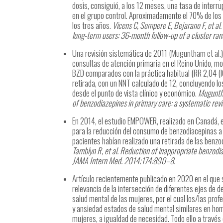
dosis, consiguió, a los 12 meses, una tasa de interr
en el grupo control. Aproximadamente el 70% de los y
los tres años.
Vicens C, Sempere E, Bejarano F, et al.
long-term users: 36-month follow-up of a cluster ran
Una revisión sistemática de 2011 (Muguntham et al.) 
consultas de atención primaria en el Reino Unido, mo
BZD comparados con la práctica habitual (RR 2,04 (IC
retirada, con un NNT calculado de 12, concluyendo lo
desde el punto de vista clínico y económico.
Muguntha
of benzodiazepines in primary care: a systematic re
En 2014, el estudio EMPOWER, realizado en Canadá, ev
para la reducción del consumo de benzodiacepinas a 
pacientes habían realizado una retirada de las benzo
Tamblyn R, et al. Reduction of inappropriate benzodi
JAMA Intern Med. 2014;174:890–8.
Artículo recientemente publicado en 2020 en el que 
relevancia de la intersección de diferentes ejes de 
salud mental de las mujeres, por el cual los/las pr
y ansiedad estados de salud mental similares en ho
mujeres, a igualdad de necesidad. Todo ello a través d