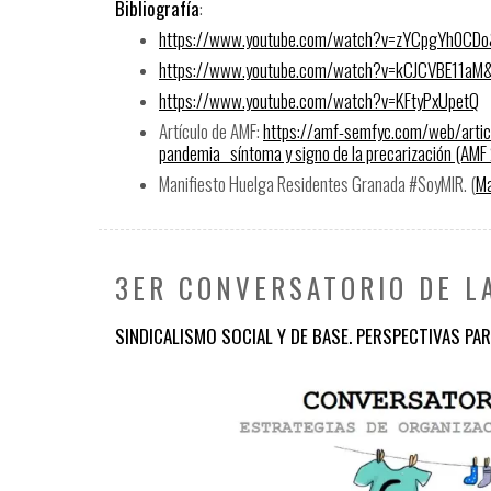
Bibliografía
:
https://www.youtube.com/watch?
v=zYCpgYh0CDo&
https://www.youtube.com/watch?
v=kCJCVBE11aM&
https://www.youtube.com/watch?
v=KFtyPxUpetQ
Artículo de AMF:
https://amf-semfyc.com/
web/artic
pandemia_ síntoma y signo de la precarización (AMF 2
Manifiesto Huelga Residentes Granada #SoyMIR. (
Ma
3ER CONVERSATORIO DE L
SINDICALISMO SOCIAL Y DE BASE. PERSPECTIVAS PA