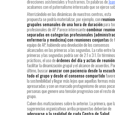
direcciones asistenciales y frustrarnos. En palabras de
Joan
acabamos con el paternalismo interesado que se ejerce sob
Aterrizándolo en las dinámicas de nuestros centros, esta
propuesta se podría materializar, por ejemplo, con
reunion
grupales semanales de una hora de duración
para to
profesionales de AP. Parece interesante
combinar reunio
separadas en categorías profesionales (administrac
enfermería y medicina) con reuniones conjuntas
de t
equipo de AP, habiendo una devolución de los consensos
alcanzados en las primeras a las segundas. La ratio entre l
primeras y las segundas podría ser de 2:1 o 3:1. En términos
prácticos, el uso de
órdenes del día y actas de reunión
facilitar la dinamización grupal y el alcance de acuerdos. Po
último, buscar
avanzar con paciencia desde la escuch
todo el grupo y desde el consenso compartido
favor
la sostenibilidad y llegar más lejos que aquellas formas má
apresuradas y con un marcado protagonismo de unas poca
personas que genere una tensión progresiva con el resto de
grupo.
Caben dos matizaciones sobre lo anterior. La primera, que l
sugerencias organizativas arriba propuestas deberían de
adecuarse a la realidad de cada Centro de Salud
,