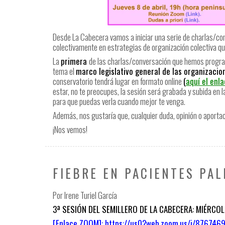
Desde La Cabecera vamos a iniciar una serie de charlas/con
colectivamente en estrategias de organización colectiva qu
La
primera
de las charlas/conversación que hemos progr
tema el
marco legislativo general de las organizacio
conservatorio tendrá lugar en formato online
(
aquí el enl
estar, no te preocupes, la sesión será grabada y subida en
para que puedas verla cuando mejor te venga.
Además, nos gustaría que, cualquier duda, opinión o aporta
¡Nos vemos!
FIEBRE EN PACIENTES PAL
Por Irene Turiel García
3ª SESIÓN DEL SEMILLERO DE LA CABECERA: MIÉRCOL
[Enlace ZOOM]:
https://us02web.zoom.us/j/8767