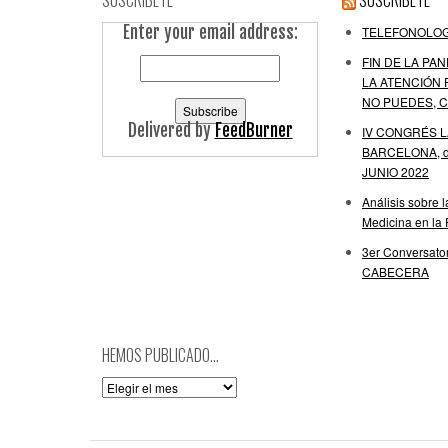
SUSCRIBETE
SUSCRÍBETE
Enter your email address:
TELEFONOLOG
FIN DE LA PAN
LA ATENCIÓN 
NO PUEDES, C
Delivered by
FeedBurner
IV CONGRÉS 
BARCELONA, de
JUNIO 2022
Análisis sobre 
Medicina en la
3er Conversator
CABECERA
HEMOS PUBLICADO…
Hemos
publicado…