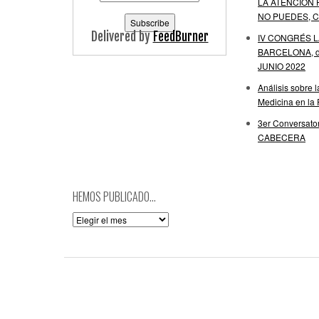
LA ATENCIÓN 
NO PUEDES, C
Delivered by
FeedBurner
IV CONGRÉS 
BARCELONA, de
JUNIO 2022
Análisis sobre 
Medicina en la
3er Conversator
CABECERA
HEMOS PUBLICADO…
Hemos
publicado…