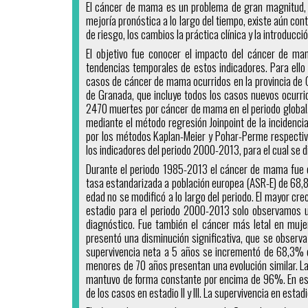
El cáncer de mama es un problema de gran magnitud, c
mejoría pronóstica a lo largo del tiempo, existe aún con
de riesgo, los cambios la práctica clínica y la introducc
El objetivo fue conocer el impacto del cáncer de mam
tendencias temporales de estos indicadores. Para ello 
casos de cáncer de mama ocurridos en la provincia de G
de Granada, que incluye todos los casos nuevos ocurri
2470 muertes por cáncer de mama en el periodo global. 
mediante el método regresión Joinpoint de la incidenci
por los métodos Kaplan-Meier y Pohar-Perme respectivam
los indicadores del periodo 2000-2013, para el cual se d
Durante el periodo 1985-2013 el cáncer de mama fue e
tasa estandarizada a población europea (ASR-E) de 68,8
edad no se modificó a lo largo del periodo. El mayor cr
estadio para el periodo 2000-2013 solo observamos un
diagnóstico. Fue también el cáncer más letal en muje
presentó una disminución significativa, que se observa
supervivencia neta a 5 años se incrementó de 68,3% 
menores de 70 años presentan una evolución similar. La
mantuvo de forma constante por encima de 96%. En est
de los casos en estadio II y III. La supervivencia en es