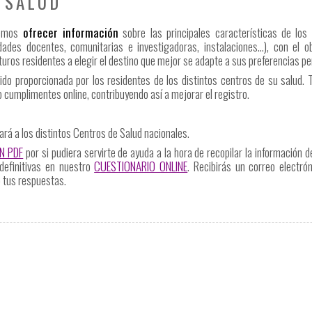
 SALUD
demos
ofrecer información
sobre las principales características de los
idades docentes, comunitarias e investigadoras, instalaciones…), con el obj
uturos residentes a elegir el destino que mejor se adapte a sus preferencias p
do proporcionada por los residentes de los distintos centros de su salud. T
o cumplimentes online, contribuyendo así a mejorar el registro.
vará a los distintos Centros de Salud nacionales.
N PDF
por si pudiera servirte de ayuda a la hora de recopilar la información d
definitivas en nuestro
CUESTIONARIO ONLINE
. Recibirás un correo electró
 tus respuestas.