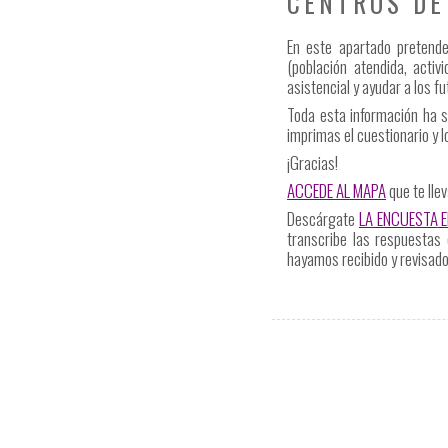
CENTROS DE
En este apartado preten
(población atendida, activ
asistencial y ayudar a los f
Toda esta información ha si
imprimas el cuestionario y l
¡Gracias!
ACCEDE AL MAPA
que te lle
Descárgate
LA ENCUESTA
E
transcribe las respuestas 
hayamos recibido y revisado