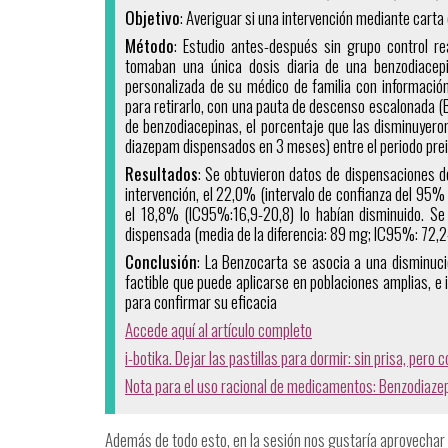
Objetivo
: Averiguar si una intervención mediante cart
Método
: Estudio antes-después sin grupo control r
tomaban una única dosis diaria de una benzodiace
personalizada de su médico de familia con informació
para retirarlo, con una pauta de descenso escalonada (
de benzodiacepinas, el porcentaje que las disminuyeron
diazepam dispensados en 3 meses) entre el periodo prein
Resultados
: Se obtuvieron datos de dispensaciones d
intervención, el 22,0% (intervalo de confianza del 9
el 18,8% (IC95%:16,9-20,8) lo habían disminuido. Se 
dispensada (media de la diferencia: 89 mg; IC95%: 72,2
Conclusión
: La Benzocarta se asocia a una disminuci
factible que puede aplicarse en poblaciones amplias, e 
para confirmar su eficacia
Accede aquí al artículo completo
i-botika. Dejar las pastillas para dormir: sin prisa, pero 
Nota para el uso racional de medicamentos: Benzodiaze
Además de todo esto, en la sesión nos gustaría aprovechar 