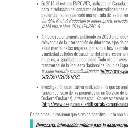
En 2014, el estudio EMPOWER, realizado en Canadá, ev
para la reducción del consumo de benzodiacepinas a 
pacientes habían realizado una retirada de las benzo
Tamblyn R, et al. Reduction of inappropriate benzodi
JAMA Intern Med. 2014;174:890–8.
Artículo recientemente publicado en 2020 en el que 
relevancia de la intersección de diferentes ejes de 
salud mental de las mujeres, por el cual los/las pr
y ansiedad estados de salud mental similares en ho
mujeres, a igualdad de necesidad. Todo ello a través d
transversal de la Encuesta Nacional de Salud de Esp
la salud mental y su medicalización (
https://www.gac
S0213911120301813
).
Investigación cuantitativa realizado en la que se anal
función del sexo de lxs pacientes en un Servicio de 
Euskera/Euskaraz).
Antsietatea… Berdin tratatzen a
(
http://www.oeegunea.eus/biltzarrak/komunikazio
Os dejamos un resumen que sirva de aperitivo, junto con el m
Benzocarta: intervención mínima para la desprescrip