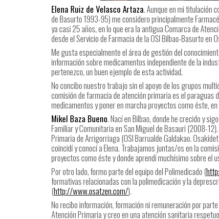
Elena Ruiz de Velasco Artaza
. Aunque en mi titulación 
de Basurto 1993-95) me considero principalmente Farmacéut
ya casi 25 años, en lo que era la antigua Comarca de Atenc
desde el Servicio de Farmacia de la OSI Bilbao-Basurto en O
Me gusta especialmente el área de gestión del conocimiento 
información sobre medicamentos independiente de la indust
pertenezco, un buen ejemplo de esta actividad.
No concibo nuestro trabajo sin el apoyo de los grupos multid
comisión de farmacia de atención primaria es el paraguas 
medicamentos y poner en marcha proyectos como éste, en el
Mikel Baza Bueno
. Nací en Bilbao, donde he crecido y si
Familiar y Comunitaria en San Miguel de Basauri (2008-12). 
Primaria de Arrigorriaga (OSI Barrualde Galdakao. Osakidet
coincidí y conocí a Elena. Trabajamos juntas/os en la comi
proyectos como éste y donde aprendí muchísimo sobre el u
Por otro lado, formo parte del equipo del Polimedicado (
http
formativas relacionadas con la polimedicación y la deprescr
(
http://www.osatzen.com/
).
No recibo información, formación ni remuneración por parte 
Atención Primaria y creo en una atención sanitaria respetu