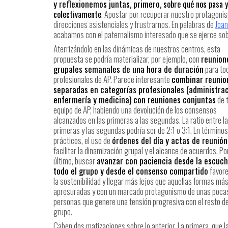
y reflexionemos juntas, primero,
sobre qué nos pasa 
colectivamente
. Apostar por recuperar nuestro protagonis
direcciones asistenciales y frustrarnos. En palabras de
Joan
acabamos con el paternalismo interesado que se ejerce sob
Aterrizándolo en las dinámicas de nuestros centros, esta
propuesta se podría materializar, por ejemplo, con
reunion
grupales semanales de una hora de duración
para to
profesionales de AP. Parece interesante
combinar reunio
separadas en categorías profesionales (administrac
enfermería y medicina) con reuniones conjuntas
de t
equipo de AP, habiendo una devolución de los consensos
alcanzados en las primeras a las segundas. La ratio entre l
primeras y las segundas podría ser de 2:1 o 3:1. En términos
prácticos, el uso de
órdenes del día y actas de reunión
facilitar la dinamización grupal y el alcance de acuerdos. Po
último, buscar
avanzar con paciencia desde la escuch
todo el grupo y desde el consenso compartido
favor
la sostenibilidad y llegar más lejos que aquellas formas má
apresuradas y con un marcado protagonismo de unas poca
personas que genere una tensión progresiva con el resto de
grupo.
Caben dos matizaciones sobre lo anterior. La primera, que l