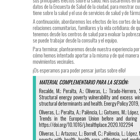
sus principales efectos sobre la salud. Nos basaremos en un 
datos de la Encuesta de Salud de la ciudad, para mostrar c
tiene sobre la salud y el uso de servicios de salud y de fárm
A continuación, abordaremos los efectos de los cortes de lu
relaciones comunitarias, familiares y la vida cotidiana; d
tenemos desde los centros de salud para evaluar la pobrez
se puede trabajar desde la consulta y el equipo.
Para terminar, plantearemos desde nuestra experiencia por
cómo hemos intentado aportar a la misma y de qué manera c
movimientos vecinales.
¡Os esperamos para poder pensar juntas sobre ello!
MATERIAL COMPLEMENTARIO PARA LA SESIÓN:
Recalde, M.; Peralta, A.; Oliveras, L.; Tirado-Herrero, 
Structural energy poverty vulnerability and excess wi
structural determinants and health. Energy Policy 2019
Oliveras, L.; Peralta, A.; Palència, L.; Gotsens, M.; López
Trends in the European Union before and during
https://doi.org/10.1016/j.healthplace.2020.102294
Oliveras, L.; Artazcoz, L.; Borrell, C.; Palència, L.; Lópe
poverty with health, health care utilisation and me