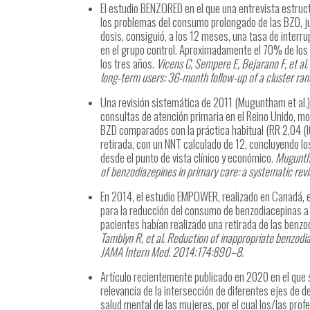
El estudio BENZORED en el que una entrevista estruc
los problemas del consumo prolongado de las BZD, ju
dosis, consiguió, a los 12 meses, una tasa de interr
en el grupo control. Aproximadamente el 70% de los y
los tres años.
Vicens C, Sempere E, Bejarano F, et al.
long-term users: 36-month follow-up of a cluster ran
Una revisión sistemática de 2011 (Muguntham et al.) 
consultas de atención primaria en el Reino Unido, mo
BZD comparados con la práctica habitual (RR 2,04 (IC
retirada, con un NNT calculado de 12, concluyendo lo
desde el punto de vista clínico y económico.
Muguntha
of benzodiazepines in primary care: a systematic re
En 2014, el estudio EMPOWER, realizado en Canadá, ev
para la reducción del consumo de benzodiacepinas a 
pacientes habían realizado una retirada de las benzo
Tamblyn R, et al. Reduction of inappropriate benzodi
JAMA Intern Med. 2014;174:890–8.
Artículo recientemente publicado en 2020 en el que 
relevancia de la intersección de diferentes ejes de 
salud mental de las mujeres, por el cual los/las pr