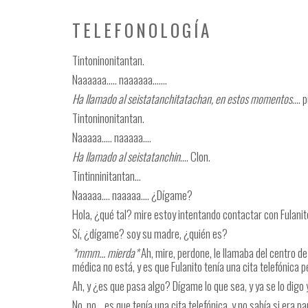
TELEFONOLOGÍA
Tintoninonitantan.
Naaaaaa….. naaaaaa…….
Ha llamado al seistatanchitatachan, en estos momentos
…. p
Tintoninonitantan.
Naaaaa….. naaaaa….
Ha llamado al seistatanchin
…. Clon.
Tintinninitantan…
Naaaaa…. naaaaa…. ¿Dígame?
Hola, ¿qué tal? mire estoy intentando contactar con Fulani
Sí, ¿dígame? soy su madre, ¿quién es?
*mmm… mierda*
Ah, mire, perdone, le llamaba del centro de
médica no está, y es que Fulanito tenía una cita telefónica 
Ah, y ¿es que pasa algo? Dígame lo que sea, y ya se lo digo
No, no… es que tenía una cita telefónica, y no sabía si era p