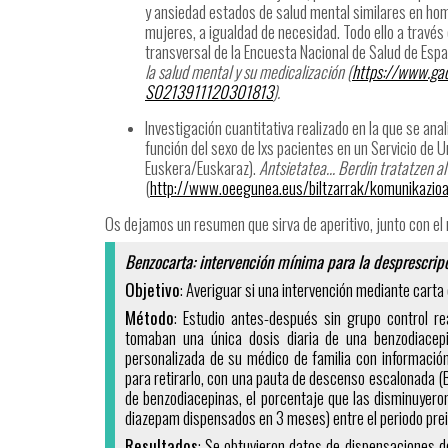
y ansiedad estados de salud mental similares en ho
mujeres, a igualdad de necesidad. Todo ello a través d
transversal de la Encuesta Nacional de Salud de Esp
la salud mental y su medicalización (
https://www.gac
S0213911120301813
).
Investigación cuantitativa realizado en la que se anal
función del sexo de lxs pacientes en un Servicio de 
Euskera/Euskaraz).
Antsietatea… Berdin tratatzen a
(
http://www.oeegunea.eus/biltzarrak/komunikazio
Os dejamos un resumen que sirva de aperitivo, junto con el m
Benzocarta: intervención mínima para la desprescrip
Objetivo
: Averiguar si una intervención mediante cart
Método
: Estudio antes-después sin grupo control r
tomaban una única dosis diaria de una benzodiace
personalizada de su médico de familia con informació
para retirarlo, con una pauta de descenso escalonada (
de benzodiacepinas, el porcentaje que las disminuyeron
diazepam dispensados en 3 meses) entre el periodo prein
Resultados
: Se obtuvieron datos de dispensaciones d