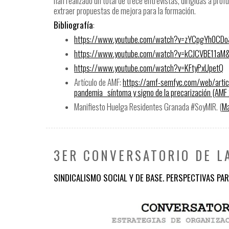
han realizado un total de trece entrevistas, dirigidas a pr
extraer propuestas de mejora para la formación.
Bibliografía
:
https://www.youtube.com/watch?
v=zYCpgYh0CDo&
https://www.youtube.com/watch?
v=kCJCVBE11aM&
https://www.youtube.com/watch?
v=KFtyPxUpetQ
Artículo de AMF:
https://amf-semfyc.com/
web/artic
pandemia_ síntoma y signo de la precarización (AMF 2
Manifiesto Huelga Residentes Granada #SoyMIR. (
Ma
3ER CONVERSATORIO DE L
SINDICALISMO SOCIAL Y DE BASE. PERSPECTIVAS PA