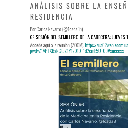
ANÁLISIS SOBRE LA ENSEÑ
RESIDENCIA
Por Carlos Navarro (@1cada8h)
6º SESIÓN DEL SEMILLERO DE LA CABECERA: JUEVES 1 
Accede aquí a la reunión (ZOOM):
https://us02web.zoom.
pwd=Z1VPTXBsNCtoZ1Y1a01DT1d2cmE5UT09#success