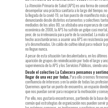
La Atención Primaria de Salud (APS) es una forma de concebi
desempeñar una práctica sanitaria a lo largo del tiempo; no s
la llegada de la covid-19, se han puesto de manifiesto más
denunciando desde distintos estamentos y colectivos tanto s
mediados de los años 80, se atisbaba una esperanza de cambi
económica de 2008, la APS ha sufrido un golpe casi mortal
peor, de su irrelevancia para parte de la sociedad. La mala
hecho acostumbrarnos a asumir una APS en resistencia pe
y/o desmotivadas. Un caldo de cultivo ideal para reducir la 
no llegue nunca.
A pesar de esta situación tan desalentadora, en los últimos
aparición de grupos de reivindicación por todo el largo y anch
supervivencia de la APS y los Servicios Públicos, siendo un
Desde el colectivo La Cabecera pensamos y sentimos
llegar de una vez por todas.
Para ello creemos firmement
confluencia de intereses y en la unión de todas las profesio
Queremos aportar un punto de encuentro, un espacio donde 
que nos puedan servir para recuperar la motivación y cons
Por ello, nos gustaría encontrarnos, partiendo de la base d
común qué estrategias de organización nos pueden servir p
las próximas semanas, os invitaremos a participar en un p