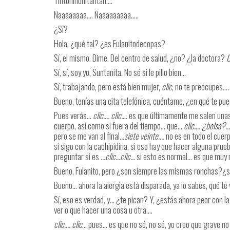
Tintoninonitantan….
Naaaaaaaa…. Naaaaaaaaa…..
¿Sí?
Hola, ¿qué tal? ¿es Fulanitodecopas?
Sí, el mismo. Dime. Del centro de salud, ¿no? ¿la doctora?
C
Sí, sí, soy yo, Suntanita. No sé si le pillo bien…
Sí, trabajando, pero está bien mujer,
clic
, no te preocupes…
.
Bueno, tenías una cita telefónica, cuéntame, ¿en qué te p
Pues verás…
clic…. clic.
… es que últimamente me salen unas
cuerpo, así como si fuera del tiempo… que…
clic…. ¿bolsa?…
pero se me van al final
…siete veinte….
no es en todo el cuer
si sigo con la cachipidina, si eso hay que hacer alguna prue
preguntar si es .
..clic…clic..
. si esto es normal… es que muy 
Bueno, Fulanito, pero ¿son siempre las mismas ronchas?¿s
Bueno… ahora la alergia está disparada, ya lo sabes, qué te
Sí, eso es verdad, y… ¿te pican? Y, ¿estás ahora peor con
ver o que hacer una cosa u otra….
clic…. clic
… pues… es que no sé, no sé, yo creo que grave no