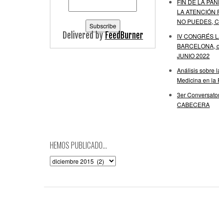
FIN DE LA PAN
LA ATENCIÓN 
NO PUEDES, C
Delivered by
FeedBurner
IV CONGRÉS 
BARCELONA, de
JUNIO 2022
Análisis sobre 
Medicina en la
3er Conversator
CABECERA
HEMOS PUBLICADO…
Hemos
publicado…