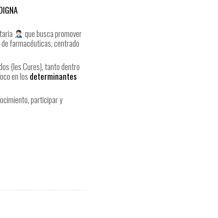
DIGNA
taria
que busca promover
es de farmacéuticas, centrado
os (les Cures), tanto dentro
foco en los
determinantes
cimiento, participar y