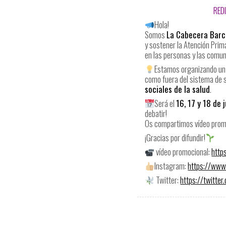
RED
Hola!
Somos
La Cabecera Barc
y sostener la Atención Prima
en las personas y las comu
Estamos organizando un c
como fuera del sistema de s
sociales de la salud
.
Será el
16, 17 y 18 de 
debatir!
Os compartimos vídeo promoc
¡Gracias por difundir!
vídeo promocional:
http
Instagram:
https://www
Twitter:
https://twitt