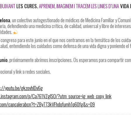
IBUIXANT
LES CURES.
APRENEM, IMAGINEM I TRACEM LES LINIES D’UNA
VIDA 
elona
, un colectivo autogestionado de médicxs de Medicina Familiar y Comuni
ria, defendiendo una medicina crítica, de calidad, universal y libre de interes
nidades.
ongreso para este junio en el que nos centramos en la temática de los cuidad
alud, entendiendo los cuidados como defensa de una vida digna y poniendo el 
junio
, próximamente abrimos inscripciones. Os esperamos para compartir cono
ional y link a redes sociales.
s://youtu.be/gkzovhlDv6g
.instagram.com/p/Ca761VZglSO/?utm_source=ig_web_copy_link
er.com/capcalerabcn?t=ZBy773kVFhdqfumh1q60fg&s=09