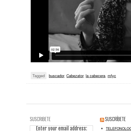
Tagged
buscador
,
Cabezator
,
la cabecera
,
mfyc
SUSCRIBETE
SUSCRÍBETE
Enter your email address:
TELEFONOLOG