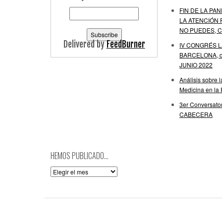
FIN DE LA PAN
LA ATENCIÓN 
NO PUEDES, C
Delivered by
FeedBurner
IV CONGRÉS 
BARCELONA, de
JUNIO 2022
Análisis sobre 
Medicina en la
3er Conversator
CABECERA
HEMOS PUBLICADO…
Hemos
publicado…