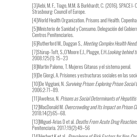
[3]
Aebi, M. F., Tiago, M.M. & Burkhardt, C. (2016). SPACE I-
Strasbourg: Council of Europe.
[4]World Health Organization. Prisons and Health. Copen
[5]Ministerio de Sanidad y Consumo. Delegación del Gobiern
Centros Penitenciarios.
[6]
Rutherford M., Duggan S.,
Meeting Complex Health Needs 
[7]
Stürup-Toft, S.,O’Moore E.J., Plugge, E.H.
Looking behind th
2008;125(1): 15–23
[8]
Martin Palomo, T.
Mujeres Gitanas y el sistema penal.
[9]De Giorgi, A. Prisiones y estructuras sociales en las soc
[10]
De Viggiani, N.
Surviving Prison: Exploring Prison Social
2006;2:71–89.
[11]
Awofeso, N.
Prisons as Social Determinants of Hepatitis 
[12]
MacDonald M.
Overcrowding and Its Impact on Prison C
2018;14(2):65–68.
[13]
Miguel-Arias D et al.
Deaths From Acute Drug Reactions 
Penitenciaria. 2017;19(2):49–56
[14]
Herbert K et al.,
Prevalence of Risk Factors for Non-Co