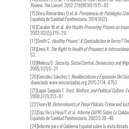
Review
. The Lancet. 2012;379(9830):1975–82.
[15]Vera-Remartínez EJ et al.
Prevalencia de Patologías Cró
Española de Sanidad Penitenciaria. 2014;16(2)
[16]
Caraher M. et al.
Are Health-Promoting Prisons an Impos
2002;102(5):219–29.
[17]
Smith C.
Healthy Prisons’: A Contradiction in Terms?
The
[18]
Lines R.
The Right to Health of Prisoners in Internatio
53.
[19]
Melossi D.
Security, Social Control, Democracy and Migra
2005;11(1):5–21
[20]
González Sánchez I.
Neoliberalismo y Expansión Del Si
Anunciada
. www.encrucijadas.org.2015:2174–6753
[21]
Lappi‐Seppälä T.
Trust, Welfare, and Political Culture: E
2008;37(1):313–87
[22]
Tonry M.
Determinants of Penal Policies.
Crime and Just
[23]
Saiz De La Hoya P. et al.
Informe CAPRI Sobre La Calidad 
Española de Sanidad Penitenciaria. 2003;5:38–48
[24]Informe para el Gobierno Español sobre la visita llevada