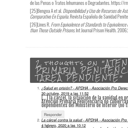
de las Penas o Tratos Inhumanos o Degradantes. https://
[25]
Bengoa A et al.
Disponibilidad y Uso de Recursos de Asi
Comparativo En España.
Revista Española de Sanidad Penite
[26]
Lines R.
From Equivalence of Standards to Equivalence o
than Those Outside Prisons.
Int Journal Prison Health. 200
2 thoughts on “
ATE
PRIMARIA PENITENCI
TAREA PENDIENTE
”
¿Salud en prisión? - APDHA - Asociación Pro Der
30 octubre, 2019 a las 11:52
[…] la cárcel, la situación de la sanidad en pr
Atención Primaria Penitenciaria no cubierta
dependientes del Ministerio de Interior (no 
Responder
La cárcel contra la salud - APDHA - Asociación P
4 febrero, 2020 a las 10:12